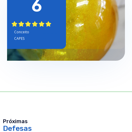
6
Conceito




CAPES

Próximas
Defesas