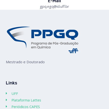
E-Mail
gpq.egq@id.uff.br
Mestrado e Doutorado
Links
UFF
Plataforma Lattes
Periódicos CAPES