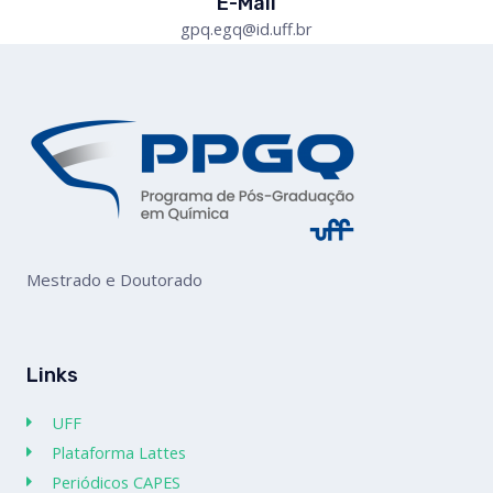
E-Mail
gpq.egq@id.uff.br
Mestrado e Doutorado
Links
UFF
Plataforma Lattes
Periódicos CAPES