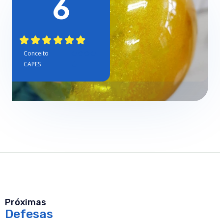
6
Conceito




CAPES

Próximas
Defesas