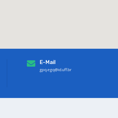
E-Mail
gpq.egq@id.uff.br