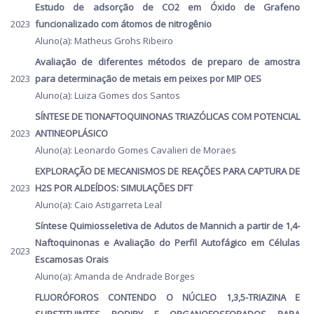
Estudo de adsorção de CO2 em Óxido de Grafeno
2023
funcionalizado com átomos de nitrogênio
Aluno(a): Matheus Grohs Ribeiro
Avaliação de diferentes métodos de preparo de amostra
2023
para determinação de metais em peixes por MIP OES
Aluno(a): Luiza Gomes dos Santos
SÍNTESE DE TIONAFTOQUINONAS TRIAZÓLICAS COM POTENCIAL
2023
ANTINEOPLÁSICO
Aluno(a): Leonardo Gomes Cavalieri de Moraes
EXPLORAÇÃO DE MECANISMOS DE REAÇÕES PARA CAPTURA DE
2023
H2S POR ALDEÍDOS: SIMULAÇÕES DFT
Aluno(a): Caio Astigarreta Leal
Síntese Quimiosseletiva de Adutos de Mannich a partir de 1,4-
Naftoquinonas e Avaliação do Perfil Autofágico em Células
2023
Escamosas Orais
Aluno(a): Amanda de Andrade Borges
FLUORÓFOROS CONTENDO O NÚCLEO 1,3,5-TRIAZINA E