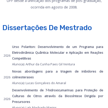
UFF desde a unificação dos programas de pós-graduação,
ocorrida em agosto de 2008.
Dissertações De Mestrado
Urso Polariton: Desenvolvimento de um Programa para
Eletrodinâmica Quântica Molecular e Aplicação em Reações
2026
Competitivas
Aluno(a): Arthur da Cunha Paes Gil Ventura
Novas abordagens para a triagem de inibidores de
2026
colinesterases
Aluno(a): Lucas Gonçalves do Amaral
Desenvolvimento de 7-hidroxicumarinas para Proteção de
Culturas de Citros através da Biossíntese Dirigida por
2026
Precursores
Aluno(a): Laís Machado Marins