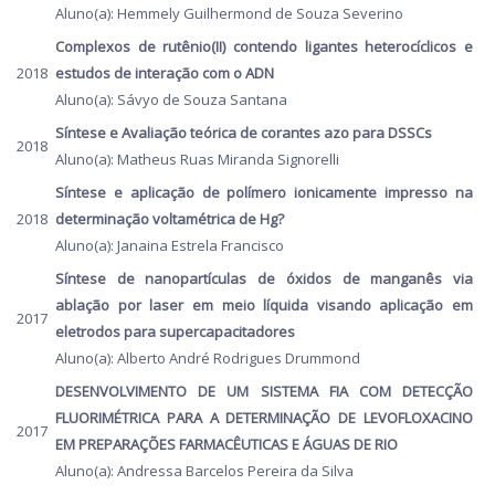
Aluno(a): Hemmely Guilhermond de Souza Severino
Complexos de rutênio(II) contendo ligantes heterocíclicos e
2018
estudos de interação com o ADN
Aluno(a): Sávyo de Souza Santana
Síntese e Avaliação teórica de corantes azo para DSSCs
2018
Aluno(a): Matheus Ruas Miranda Signorelli
Síntese e aplicação de polímero ionicamente impresso na
2018
determinação voltamétrica de Hg?
Aluno(a): Janaina Estrela Francisco
Síntese de nanopartículas de óxidos de manganês via
ablação por laser em meio líquida visando aplicação em
2017
eletrodos para supercapacitadores
Aluno(a): Alberto André Rodrigues Drummond
DESENVOLVIMENTO DE UM SISTEMA FIA COM DETECÇÃO
FLUORIMÉTRICA PARA A DETERMINAÇÃO DE LEVOFLOXACINO
2017
EM PREPARAÇÕES FARMACÊUTICAS E ÁGUAS DE RIO
Aluno(a): Andressa Barcelos Pereira da Silva