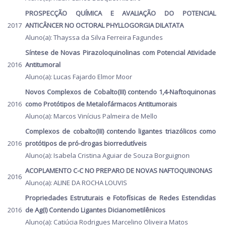
PROSPECÇÃO QUÍMICA E AVALIAÇÃO DO POTENCIAL
2017
ANTICÂNCER NO OCTORAL PHYLLOGORGIA DILATATA
Aluno(a): Thayssa da Silva Ferreira Fagundes
Síntese de Novas Pirazoloquinolinas com Potencial Atividade
2016
Antitumoral
Aluno(a): Lucas Fajardo Elmor Moor
Novos Complexos de Cobalto(III) contendo 1,4-Naftoquinonas
2016
como Protótipos de Metalofármacos Antitumorais
Aluno(a): Marcos Vinícius Palmeira de Mello
Complexos de cobalto(III) contendo ligantes triazólicos como
2016
protótipos de pró-drogas biorredutíveis
Aluno(a): Isabela Cristina Aguiar de Souza Borguignon
ACOPLAMENTO C-C NO PREPARO DE NOVAS NAFTOQUINONAS
2016
Aluno(a): ALINE DA ROCHA LOUVIS
Propriedades Estruturais e Fotofísicas de Redes Estendidas
2016
de Ag(I) Contendo Ligantes Dicianometilênicos
Aluno(a): Catiúcia Rodrigues Marcelino Oliveira Matos