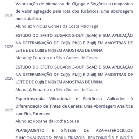
Valorização de biomassa de Gigoga e Singônio a compostos
de valor agregado pela rota dos furânicos: uma abordagem
2026
multicatalítica
Aluno(a): Vinicius Gomes da Costa Madriaga
ESTUDO DO EFEITO SUGARING-OUT (SoAE) E SUA APLICAÇÃO
NA DETERMINAÇÃO DE Cd(II), Pb(II) E Zn(II) EM AMOSTRAS DE
2026
LEITE E DE Cu(II) E Ni(II) EM AMOSTRAS DE URINA
Aluno(a): Eduardo da Silva Gomes de Castro
ESTUDO DO EFEITO SUGARING-OUT (SoAE) E SUA APLICAÇÃO
NA DETERMINAÇÃO DE Cd(II), Pb(II) E Zn(II) EM AMOSTRAS DE
2026
LEITE E DE Cu(II) E Ni(II) EM AMOSTRAS DE URINA
Aluno(a): Eduardo da Silva Gomes de Castro
Espectroscopia Vibracional e Eletrônica Aplicadas à
Diferenciação de Tintas de Caneta: Uma Abordagem Analítica
2025
com Fins Forenses
Aluno(a): Rosane da Rocha Souza
PLANEJAMENTO E SÍNTESE DE AZA-HETEROCICLOS
FUNCIONALIZADOS: PERILIL-TRIAZÓIS, BENZOINDÓIS E INDÓIS