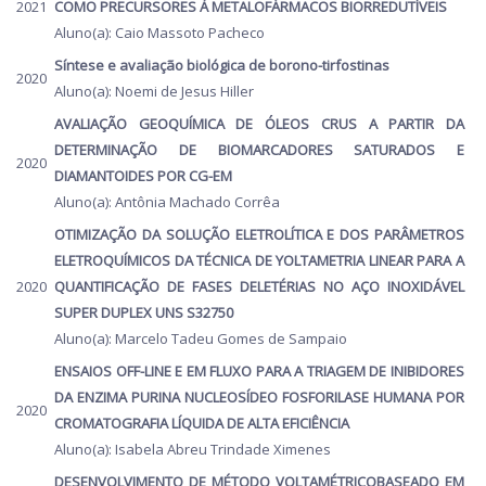
2021
COMO PRECURSORES À METALOFÁRMACOS BIORREDUTÍVEIS
Aluno(a): Caio Massoto Pacheco
Síntese e avaliação biológica de borono-tirfostinas
2020
Aluno(a): Noemi de Jesus Hiller
AVALIAÇÃO GEOQUÍMICA DE ÓLEOS CRUS A PARTIR DA
DETERMINAÇÃO DE BIOMARCADORES SATURADOS E
2020
DIAMANTOIDES POR CG-EM
Aluno(a): Antônia Machado Corrêa
OTIMIZAÇÃO DA SOLUÇÃO ELETROLÍTICA E DOS PARÂMETROS
ELETROQUÍMICOS DA TÉCNICA DE YOLTAMETRIA LINEAR PARA A
2020
QUANTIFICAÇÃO DE FASES DELETÉRIAS NO AÇO INOXIDÁVEL
SUPER DUPLEX UNS S32750
Aluno(a): Marcelo Tadeu Gomes de Sampaio
ENSAIOS OFF-LINE E EM FLUXO PARA A TRIAGEM DE INIBIDORES
DA ENZIMA PURINA NUCLEOSÍDEO FOSFORILASE HUMANA POR
2020
CROMATOGRAFIA LÍQUIDA DE ALTA EFICIÊNCIA
Aluno(a): Isabela Abreu Trindade Ximenes
DESENVOLVIMENTO DE MÉTODO VOLTAMÉTRICOBASEADO EM