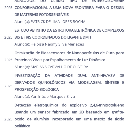
ANÁLOGOS: DO ÚLTIMO TIPO DE ESTEREOISOMERIA
2025
CONFORMACIONAL A UMA NOVA FRONTEIRA PARA O DESIGN
DE MATERIAIS FOTOSSENSÍVEIS
Aluno(a): PATRICK DE LIMA LOPES ROCHA
ESTUDO AB INITIO DA ESTRUTURA ELETRÔNICA DE COMPLEXOS
2025
BIS E TRIS COORDENADOS DO LIGANTE DMIT
Aluno(a): Heloisa Naomy Silva Menezes
Otimização de Biossensores de Nanopartículas de Ouro para
2025
Proteínas Virais por Espalhamento de Luz Dinâmico
Aluno(a): MARIANA CARVALHO DE OLIVEIRA
INVESTIGAÇÃO DA ATIVIDADE DUAL ANTI-HIV/HSV DE
DERIVADOS QUINOLÔNICOS VIA MODELAGEM, SÍNTESE E
2025
PROSPECÇÃO BIOLÓGICA
Aluno(a): Yuri Inácio Marques Silva
Detecção eletroquímica do explosivo 2,4,6-trinitrotolueno
usando um sensor fabricado em 3D baseado em grafite-
2025
óxido de alumínio incorporado em uma matriz de ácido
polilático