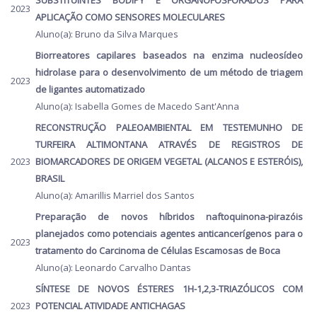
SUBSTITUINTES BODIPY E ORGANOFOSFORADOS PARA
2023
APLICAÇÃO COMO SENSORES MOLECULARES
Aluno(a): Bruno da Silva Marques
Biorreatores capilares baseados na enzima nucleosídeo
hidrolase para o desenvolvimento de um método de triagem
2023
de ligantes automatizado
Aluno(a): Isabella Gomes de Macedo Sant'Anna
RECONSTRUÇÃO PALEOAMBIENTAL EM TESTEMUNHO DE
TURFEIRA ALTIMONTANA ATRAVÉS DE REGISTROS DE
2023
BIOMARCADORES DE ORIGEM VEGETAL (ALCANOS E ESTERÓIS),
BRASIL
Aluno(a): Amarillis Marriel dos Santos
Preparação de novos híbridos naftoquinona-pirazóis
planejados como potenciais agentes anticancerígenos para o
2023
tratamento do Carcinoma de Células Escamosas de Boca
Aluno(a): Leonardo Carvalho Dantas
SÍNTESE DE NOVOS ÉSTERES 1H-1,2,3-TRIAZÓLICOS COM
2023
POTENCIAL ATIVIDADE ANTICHAGAS