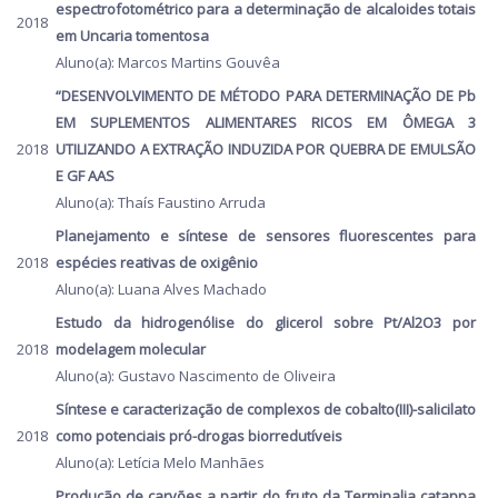
espectrofotométrico para a determinação de alcaloides totais
2018
em Uncaria tomentosa
Aluno(a): Marcos Martins Gouvêa
“DESENVOLVIMENTO DE MÉTODO PARA DETERMINAÇÃO DE Pb
EM SUPLEMENTOS ALIMENTARES RICOS EM ÔMEGA 3
2018
UTILIZANDO A EXTRAÇÃO INDUZIDA POR QUEBRA DE EMULSÃO
E GF AAS
Aluno(a): Thaís Faustino Arruda
Planejamento e síntese de sensores fluorescentes para
2018
espécies reativas de oxigênio
Aluno(a): Luana Alves Machado
Estudo da hidrogenólise do glicerol sobre Pt/Al2O3 por
2018
modelagem molecular
Aluno(a): Gustavo Nascimento de Oliveira
Síntese e caracterização de complexos de cobalto(III)-salicilato
2018
como potenciais pró-drogas biorredutíveis
Aluno(a): Letícia Melo Manhães
Produção de carvões a partir do fruto da Terminalia catappa