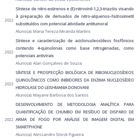
Síntese de nitro-estirenos e (E)-nitrovinil-1,2,3-triazóis visando
à preparação de derivados de nitro-alquenos–hidroximetil
2022
substituídos com potencial atividade antitumoral
Aluno(a): Maria Tereza Miranda Martins
Síntese e caracterização de aciclonucleosídeos fosfônicos
contendo 4-quinolonas como base nitrogenadas, como
2022
potenciais antivirais
Aluno(a): Alan Gonçalves de Souza
SÍNTESE E PROSPECÇÃO BIOLÓGICA DE RIBONUCLEOSÍDEOS
QUINOLÔNICOS COMO INIBIDORES DA ENZIMA NUCLEOSÍDEO
2022
HIDROLASE DO LEISHMANIA DONOVANI
Aluno(a): Mayane Barbosa dos Santos
DESENVOLVIMENTO DE METODOLOGIA ANALÍTICA PARA
QUANTIFICAÇÃO DE CHUMBO EM RESÍDUO DE DISPARO DE
2022
ARMA DE FOGO POR ANÁLISE DE IMAGEM DIGITAL EM
SMARTPHONE
Aluno(a): Alessandro Storck Figueira