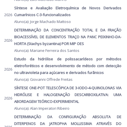
Síntese e Avaliação Eletroquímica de Novos Derivados
2026
Cumarínicos C-3-funcionalizados
Aluno(a): Jorge Machado Mattoso
DETERMINAÇÃO DA CONCENTRAÇÃO TOTAL E DA FRAÇÃO
BIOACESSÍVEL DE ELEMENTOS TRAÇO NA PANC PEIXINHO-DA-
2026
HORTA (Stachys byzantina) POR MIP OES
Aluno(a): Mariane Ferreira dos Santos
Estudo da hidrólise de polissacarídeos por métodos
eletroforéticos e desenvolvimento de método com detecção
2026
no ultravioleta para açúcares e derivados furânicos
Aluno(a): Giovanni Offrede Freitas
SÍNTESE ONE-POT TELESCÓPICA DE 3-IODO-4-QUINOLONAS VIA
HIDRÓLISE E HALOGENAÇÃO DESCARBOXILATIVA: UMA
2026
ABORDAGEM TEÓRICO-EXPERIMENTAL
Aluno(a): Alan Imperatori Ribeiro
DETERMINAÇÃO DA CONFIGURAÇÃO ABSOLUTA DE
DITERPENOS DA JATROPHA MOLLISSIMA ATRAVÉS DO