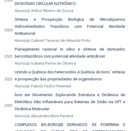
2026
DICROÍSMO CIRCULAR ELETRÔNICO
Aluno(a): Arthur Ribeiro de Souza
Síntese e Prospecção Biológica de Nitroalquenos
Hidroximetilados Triazólicos com Potencial Atividade
2026
Antitumoral
Aluno(a): Gabriel Tavares de Almeida Pinto
Planejamento racional in silico e síntese de derivados
2025
benzotiazólicos com potencial atividade anticâncer
Aluno(a): Isabela Pierre de Oliveira
Unindo a Química dos heterociclos à Química do boro ´síntese
2025
e prospecção das propriedades de organoboros
Aluno(a): Patrick Pedro Pimentel
Íons em Movimento: Explorando Estrutura e Dinâmica de
Eletrólitos Não Inflamáveis para Baterias de Sódio via DFT e
2025
Dinâmica Molecular
Aluno(a): Alexandre Moni Pereira
COMPLEXOS BIS-BORO(III) DERIVADOS DE PORFIRINA E