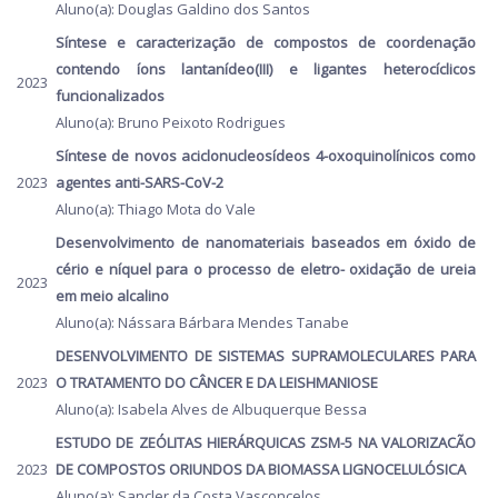
Aluno(a): Douglas Galdino dos Santos
Síntese e caracterização de compostos de coordenação
contendo íons lantanídeo(III) e ligantes heterocíclicos
2023
funcionalizados
Aluno(a): Bruno Peixoto Rodrigues
Síntese de novos aciclonucleosídeos 4-oxoquinolínicos como
2023
agentes anti-SARS-CoV-2
Aluno(a): Thiago Mota do Vale
Desenvolvimento de nanomateriais baseados em óxido de
cério e níquel para o processo de eletro- oxidação de ureia
2023
em meio alcalino
Aluno(a): Nássara Bárbara Mendes Tanabe
DESENVOLVIMENTO DE SISTEMAS SUPRAMOLECULARES PARA
2023
O TRATAMENTO DO CÂNCER E DA LEISHMANIOSE
Aluno(a): Isabela Alves de Albuquerque Bessa
ESTUDO DE ZEÓLITAS HIERÁRQUICAS ZSM-5 NA VALORIZACÃO
2023
DE COMPOSTOS ORIUNDOS DA BIOMASSA LIGNOCELULÓSICA
Aluno(a): Sancler da Costa Vasconcelos