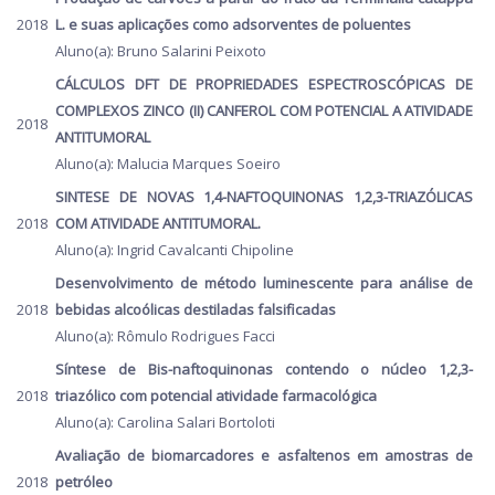
2018
L. e suas aplicações como adsorventes de poluentes
Aluno(a): Bruno Salarini Peixoto
CÁLCULOS DFT DE PROPRIEDADES ESPECTROSCÓPICAS DE
COMPLEXOS ZINCO (II) CANFEROL COM POTENCIAL A ATIVIDADE
2018
ANTITUMORAL
Aluno(a): Malucia Marques Soeiro
SINTESE DE NOVAS 1,4-NAFTOQUINONAS 1,2,3-TRIAZÓLICAS
2018
COM ATIVIDADE ANTITUMORAL.
Aluno(a): Ingrid Cavalcanti Chipoline
Desenvolvimento de método luminescente para análise de
2018
bebidas alcoólicas destiladas falsificadas
Aluno(a): Rômulo Rodrigues Facci
Síntese de Bis-naftoquinonas contendo o núcleo 1,2,3-
2018
triazólico com potencial atividade farmacológica
Aluno(a): Carolina Salari Bortoloti
Avaliação de biomarcadores e asfaltenos em amostras de
2018
petróleo