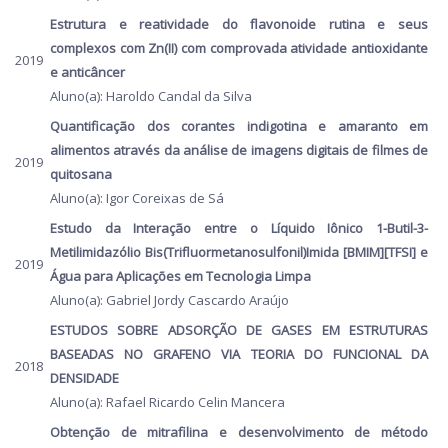
Estrutura e reatividade do flavonoide rutina e seus
complexos com Zn(II) com comprovada atividade antioxidante
2019
e anticâncer
Aluno(a): Haroldo Candal da Silva
Quantificação dos corantes indigotina e amaranto em
alimentos através da análise de imagens digitais de filmes de
2019
quitosana
Aluno(a): Igor Coreixas de Sá
Estudo da Interação entre o Líquido Iônico 1-Butil-3-
Metilimidazólio Bis(Trifluormetanosulfonil)Imida [BMIM][TFSI] e
2019
Água para Aplicações em Tecnologia Limpa
Aluno(a): Gabriel Jordy Cascardo Araújo
ESTUDOS SOBRE ADSORÇÃO DE GASES EM ESTRUTURAS
BASEADAS NO GRAFENO VIA TEORIA DO FUNCIONAL DA
2018
DENSIDADE
Aluno(a): Rafael Ricardo Celin Mancera
Obtenção de mitrafilina e desenvolvimento de método