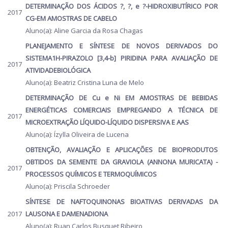
DETERMINAÇÃO DOS ÁCIDOS ?, ?, e ?-HIDROXIBUTÍRICO POR
2017
CG-EM AMOSTRAS DE CABELO
Aluno(a): Aline Garcia da Rosa Chagas
PLANEJAMENTO E SÍNTESE DE NOVOS DERIVADOS DO
SISTEMA1H-PIRAZOLO [3,4-b] PIRIDINA PARA AVALIAÇÃO DE
2017
ATIVIDADEBIOLÓGICA
Aluno(a): Beatriz Cristina Luna de Melo
DETERMINAÇÃO DE Cu e Ni EM AMOSTRAS DE BEBIDAS
ENERGÉTICAS COMERCIAIS EMPREGANDO A TÉCNICA DE
2017
MICROEXTRAÇÃO LÍQUIDO-LÍQUIDO DISPERSIVA E AAS
Aluno(a): Ízylla Oliveira de Lucena
OBTENÇÃO, AVALIAÇÃO E APLICAÇÕES DE BIOPRODUTOS
OBTIDOS DA SEMENTE DA GRAVIOLA (ANNONA MURICATA) -
2017
PROCESSOS QUÍMICOS E TERMOQUÍMICOS
Aluno(a): Priscila Schroeder
SÍNTESE DE NAFTOQUINONAS BIOATIVAS DERIVADAS DA
2017
LAUSONA E DAMENADIONA
Aluno(a): Ruan Carlos Busquet Ribeiro