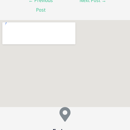
←
Previous
Next Post
→
Post