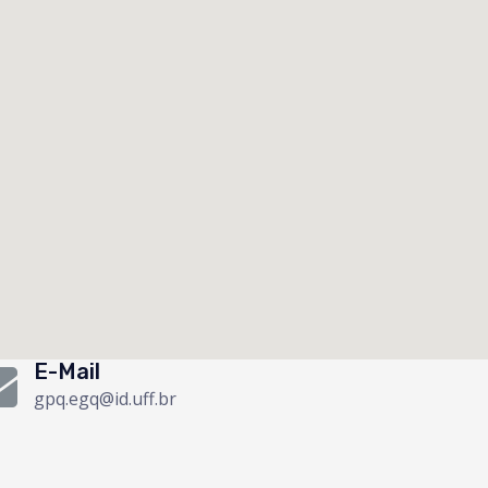
E-Mail
gpq.egq@id.uff.br