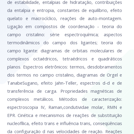
de estabilidade, entalpias de hidratação, contribuições
da entalpia e entropia, constantes de equilíbrio, efeito
quelato e macrocíclico, reações de auto-montagem.
Ligação em compostos de coordenação - teoria do
campo cristalino: série espectroquímica; aspectos
termodinâmicos do campo dos ligantes; teoria do
campo ligante: diagramas de orbitais moleculares de
complexos octaédricos, tetraédricos e quadráticos
planos. Espectros eletrônicos: termos, desdobramentos
dos termos no campo cristalino, diagramas de Orgel e
TanabeSugano, efeito Jahn-Teller, espectros d-d e de
transferência de carga. Propriedades magnéticas de
complexos metálicos. Métodos de caracterização:
espectroscopia IV, Raman,condutividae molar, RMN e
EPR. Cinética e mecanismos de reações de substituição
nucleofílica, efeito trans e influência trans, conseqüências
da configuração d nas velocidades de reação. Reações