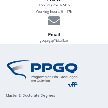
+55 (21) 2629-2416
Working hours: 9 - 17h
Email
gpq.egq@id.uff.br
Master & Doctorate Degrees