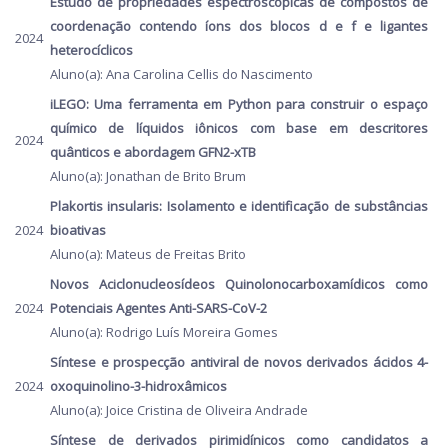
Estudo de propriedades espectroscópicas de compostos de
coordenação contendo íons dos blocos d e f e ligantes
2024
heterocíclicos
Aluno(a): Ana Carolina Cellis do Nascimento
iLEGO: Uma ferramenta em Python para construir o espaço
químico de líquidos iônicos com base em descritores
2024
quânticos e abordagem GFN2-xTB
Aluno(a): Jonathan de Brito Brum
Plakortis insularis: Isolamento e identificação de substâncias
2024
bioativas
Aluno(a): Mateus de Freitas Brito
Novos Aciclonucleosídeos Quinolonocarboxamídicos como
2024
Potenciais Agentes Anti-SARS-CoV-2
Aluno(a): Rodrigo Luís Moreira Gomes
Síntese e prospecção antiviral de novos derivados ácidos 4-
2024
oxoquinolino-3-hidroxâmicos
Aluno(a): Joice Cristina de Oliveira Andrade
Síntese de derivados pirimidínicos como candidatos a