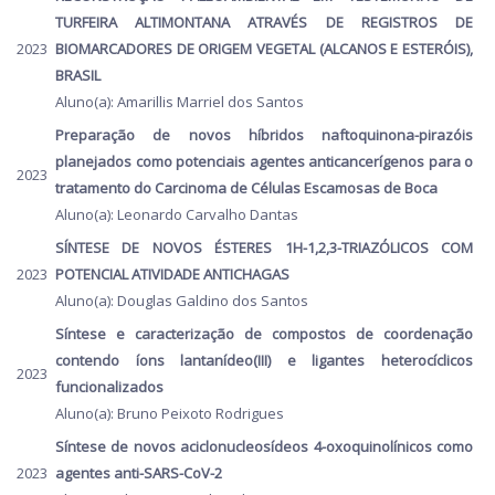
TURFEIRA ALTIMONTANA ATRAVÉS DE REGISTROS DE
2023
BIOMARCADORES DE ORIGEM VEGETAL (ALCANOS E ESTERÓIS),
BRASIL
Aluno(a): Amarillis Marriel dos Santos
Preparação de novos híbridos naftoquinona-pirazóis
planejados como potenciais agentes anticancerígenos para o
2023
tratamento do Carcinoma de Células Escamosas de Boca
Aluno(a): Leonardo Carvalho Dantas
SÍNTESE DE NOVOS ÉSTERES 1H-1,2,3-TRIAZÓLICOS COM
2023
POTENCIAL ATIVIDADE ANTICHAGAS
Aluno(a): Douglas Galdino dos Santos
Síntese e caracterização de compostos de coordenação
contendo íons lantanídeo(III) e ligantes heterocíclicos
2023
funcionalizados
Aluno(a): Bruno Peixoto Rodrigues
Síntese de novos aciclonucleosídeos 4-oxoquinolínicos como
2023
agentes anti-SARS-CoV-2