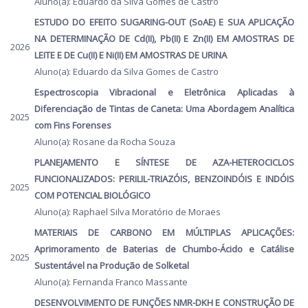
Aluno(a): Eduardo da Silva Gomes de Castro
ESTUDO DO EFEITO SUGARING-OUT (SoAE) E SUA APLICAÇÃO
NA DETERMINAÇÃO DE Cd(II), Pb(II) E Zn(II) EM AMOSTRAS DE
2026
LEITE E DE Cu(II) E Ni(II) EM AMOSTRAS DE URINA
Aluno(a): Eduardo da Silva Gomes de Castro
Espectroscopia Vibracional e Eletrônica Aplicadas à
Diferenciação de Tintas de Caneta: Uma Abordagem Analítica
2025
com Fins Forenses
Aluno(a): Rosane da Rocha Souza
PLANEJAMENTO E SÍNTESE DE AZA-HETEROCICLOS
FUNCIONALIZADOS: PERILIL-TRIAZÓIS, BENZOINDÓIS E INDÓIS
2025
COM POTENCIAL BIOLÓGICO
Aluno(a): Raphael Silva Moratório de Moraes
MATERIAIS DE CARBONO EM MÚLTIPLAS APLICAÇÕES:
Aprimoramento de Baterias de Chumbo-Ácido e Catálise
2025
Sustentável na Produção de Solketal
Aluno(a): Fernanda Franco Massante
DESENVOLVIMENTO DE FUNÇÕES NMR-DKH E CONSTRUÇÃO DE