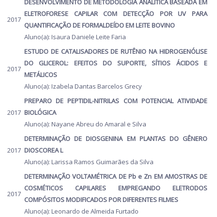
DESENVOLVIMENTO DE METODOLOGIA ANALÍTICA BASEADA EM
ELETROFORESE CAPILAR COM DETECÇÃO POR UV PARA
2017
QUANTIFICAÇÃO DE FORMALDEÍDO EM LEITE BOVINO
Aluno(a): Isaura Daniele Leite Faria
ESTUDO DE CATALISADORES DE RUTÊNIO NA HIDROGENÓLISE
DO GLICEROL: EFEITOS DO SUPORTE, SÍTIOS ÁCIDOS E
2017
METÁLICOS
Aluno(a): Izabela Dantas Barcelos Grecy
PREPARO DE PEPTIDIL-NITRILAS COM POTENCIAL ATIVIDADE
2017
BIOLÓGICA
Aluno(a): Nayane Abreu do Amaral e Silva
DETERMINAÇÃO DE DIOSGENINA EM PLANTAS DO GÊNERO
2017
DIOSCOREA L
Aluno(a): Larissa Ramos Guimarães da Silva
DETERMINAÇÃO VOLTAMÉTRICA DE Pb e Zn EM AMOSTRAS DE
COSMÉTICOS CAPILARES EMPREGANDO ELETRODOS
2017
COMPÓSITOS MODIFICADOS POR DIFERENTES FILMES
Aluno(a): Leonardo de Almeida Furtado