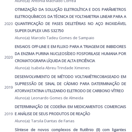
Aluno(a): Antônia Machado Corrêa
OTIMIZAÇÃO DA SOLUÇÃO ELETROLÍTICA E DOS PARÂMETROS
ELETROQUÍMICOS DA TÉCNICA DE YOLTAMETRIA LINEAR PARA A
2020
QUANTIFICAÇÃO DE FASES DELETÉRIAS NO AÇO INOXIDÁVEL
SUPER DUPLEX UNS S32750
Aluno(a): Marcelo Tadeu Gomes de Sampaio
ENSAIOS OFF-LINE E EM FLUXO PARA A TRIAGEM DE INIBIDORES
DA ENZIMA PURINA NUCLEOSÍDEO FOSFORILASE HUMANA POR
2020
CROMATOGRAFIA LÍQUIDA DE ALTA EFICIÊNCIA
Aluno(a): Isabela Abreu Trindade Ximenes
DESENVOLVIMENTO DE MÉTODO VOLTAMÉTRICOBASEADO EM
SUPRESSÃO DE SINAL DE CÁDMIO PARA DATERMINAÇÃO DE
2019
ATORVASTATINA UTILIZANDO ELETRODO DE CARBONO VÍTREO
Aluno(a): Leonardo Gomes de Almeida
DETERMINAÇÃO DE CODEÍNA EM MEDICAMENTOS COMERCIAIS
2019
E ANÁLISE DE SEUS PRODUTOS DE REAÇÃO
Aluno(a): Tarsila Dantas de Farias
Síntese de novos complexos de Rutênio (II) com ligantes