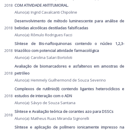
2018
COM ATIVIDADE ANTITUMORAL.
Aluno(a): Ingrid Cavalcanti Chipoline
Desenvolvimento de método luminescente para análise de
2018
bebidas alcoólicas destiladas falsificadas
Aluno(a): Rômulo Rodrigues Facci
Síntese de Bis-naftoquinonas contendo o núcleo 1,2,3-
2018
triazólico com potencial atividade farmacológica
Aluno(a): Carolina Salari Bortoloti
Avaliação de biomarcadores e asfaltenos em amostras de
2018
petróleo
Aluno(a): Hemmely Guilhermond de Souza Severino
Complexos de rutênio(II) contendo ligantes heterocíclicos e
2018
estudos de interação com o ADN
Aluno(a): Sávyo de Souza Santana
Síntese e Avaliação teórica de corantes azo para DSSCs
2018
Aluno(a): Matheus Ruas Miranda Signorelli
Síntese e aplicação de polímero ionicamente impresso na