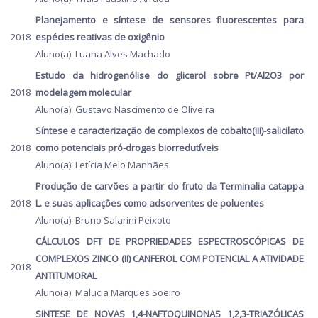
Planejamento e síntese de sensores fluorescentes para
2018
espécies reativas de oxigênio
Aluno(a): Luana Alves Machado
Estudo da hidrogenólise do glicerol sobre Pt/Al2O3 por
2018
modelagem molecular
Aluno(a): Gustavo Nascimento de Oliveira
Síntese e caracterização de complexos de cobalto(III)-salicilato
2018
como potenciais pró-drogas biorredutíveis
Aluno(a): Letícia Melo Manhães
Produção de carvões a partir do fruto da Terminalia catappa
2018
L. e suas aplicações como adsorventes de poluentes
Aluno(a): Bruno Salarini Peixoto
CÁLCULOS DFT DE PROPRIEDADES ESPECTROSCÓPICAS DE
COMPLEXOS ZINCO (II) CANFEROL COM POTENCIAL A ATIVIDADE
2018
ANTITUMORAL
Aluno(a): Malucia Marques Soeiro
SINTESE DE NOVAS 1,4-NAFTOQUINONAS 1,2,3-TRIAZÓLICAS