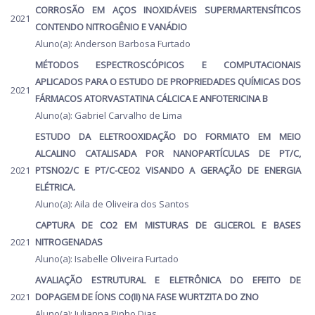
CORROSÃO EM AÇOS INOXIDÁVEIS SUPERMARTENSÍTICOS
2021
CONTENDO NITROGÊNIO E VANÁDIO
Aluno(a): Anderson Barbosa Furtado
MÉTODOS ESPECTROSCÓPICOS E COMPUTACIONAIS
APLICADOS PARA O ESTUDO DE PROPRIEDADES QUÍMICAS DOS
2021
FÁRMACOS ATORVASTATINA CÁLCICA E ANFOTERICINA B
Aluno(a): Gabriel Carvalho de Lima
ESTUDO DA ELETROOXIDAÇÃO DO FORMIATO EM MEIO
ALCALINO CATALISADA POR NANOPARTÍCULAS DE PT/C,
2021
PTSNO2/C E PT/C-CEO2 VISANDO A GERAÇÃO DE ENERGIA
ELÉTRICA.
Aluno(a): Aila de Oliveira dos Santos
CAPTURA DE CO2 EM MISTURAS DE GLICEROL E BASES
2021
NITROGENADAS
Aluno(a): Isabelle Oliveira Furtado
AVALIAÇÃO ESTRUTURAL E ELETRÔNICA DO EFEITO DE
2021
DOPAGEM DE ÍONS CO(II) NA FASE WURTZITA DO ZNO
Aluno(a): Julianna Pinho Dias