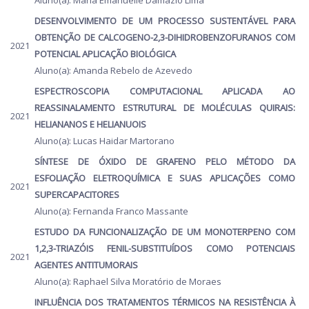
Aluno(a): Maria Emanuelle Damazio Lima
DESENVOLVIMENTO DE UM PROCESSO SUSTENTÁVEL PARA
OBTENÇÃO DE CALCOGENO-2,3-DIHIDROBENZOFURANOS COM
2021
POTENCIAL APLICAÇÃO BIOLÓGICA
Aluno(a): Amanda Rebelo de Azevedo
ESPECTROSCOPIA COMPUTACIONAL APLICADA AO
REASSINALAMENTO ESTRUTURAL DE MOLÉCULAS QUIRAIS:
2021
HELIANANOS E HELIANUOIS
Aluno(a): Lucas Haidar Martorano
SÍNTESE DE ÓXIDO DE GRAFENO PELO MÉTODO DA
ESFOLIAÇÃO ELETROQUÍMICA E SUAS APLICAÇÕES COMO
2021
SUPERCAPACITORES
Aluno(a): Fernanda Franco Massante
ESTUDO DA FUNCIONALIZAÇÃO DE UM MONOTERPENO COM
1,2,3-TRIAZÓIS FENIL-SUBSTITUÍDOS COMO POTENCIAIS
2021
AGENTES ANTITUMORAIS
Aluno(a): Raphael Silva Moratório de Moraes
INFLUÊNCIA DOS TRATAMENTOS TÉRMICOS NA RESISTÊNCIA À