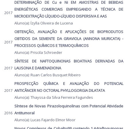
DETERMINAÇÃO DE Cu e Ni EM AMOSTRAS DE BEBIDAS
ENERGÉTICAS COMERCIAIS EMPREGANDO A TÉCNICA DE
2017
MICROEXTRAÇÃO LÍQUIDO-LÍQUIDO DISPERSIVA E AAS
Aluno(a): Ízylla Oliveira de Lucena
OBTENÇÃO, AVALIAÇÃO E APLICAÇÕES DE BIOPRODUTOS
OBTIDOS DA SEMENTE DA GRAVIOLA (ANNONA MURICATA) -
2017
PROCESSOS QUÍMICOS E TERMOQUÍMICOS
Aluno(a): Priscila Schroeder
SÍNTESE DE NAFTOQUINONAS BIOATIVAS DERIVADAS DA
2017
LAUSONA E DAMENADIONA
Aluno(a): Ruan Carlos Busquet Ribeiro
PROSPECÇÃO QUÍMICA E AVALIAÇÃO DO POTENCIAL
2017
ANTICÂNCER NO OCTORAL PHYLLOGORGIA DILATATA
Aluno(a): Thayssa da Silva Ferreira Fagundes
Síntese de Novas Pirazoloquinolinas com Potencial Atividade
2016
Antitumoral
Aluno(a): Lucas Fajardo Elmor Moor
Novos Complexos de Cobalto(III) contendo 1,4-Naftoquinonas