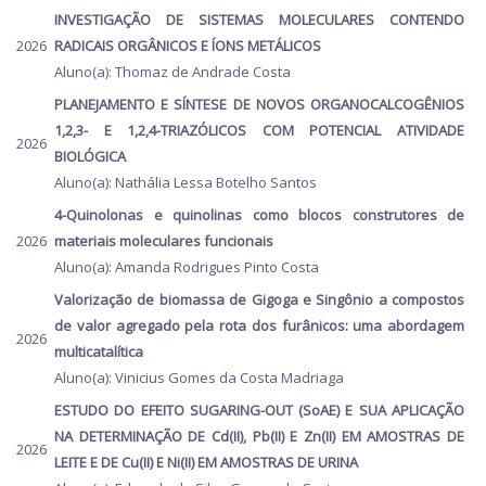
INVESTIGAÇÃO DE SISTEMAS MOLECULARES CONTENDO
2026
RADICAIS ORGÂNICOS E ÍONS METÁLICOS
Aluno(a): Thomaz de Andrade Costa
PLANEJAMENTO E SÍNTESE DE NOVOS ORGANOCALCOGÊNIOS
1,2,3- E 1,2,4-TRIAZÓLICOS COM POTENCIAL ATIVIDADE
2026
BIOLÓGICA
Aluno(a): Nathália Lessa Botelho Santos
4-Quinolonas e quinolinas como blocos construtores de
2026
materiais moleculares funcionais
Aluno(a): Amanda Rodrigues Pinto Costa
Valorização de biomassa de Gigoga e Singônio a compostos
de valor agregado pela rota dos furânicos: uma abordagem
2026
multicatalítica
Aluno(a): Vinicius Gomes da Costa Madriaga
ESTUDO DO EFEITO SUGARING-OUT (SoAE) E SUA APLICAÇÃO
NA DETERMINAÇÃO DE Cd(II), Pb(II) E Zn(II) EM AMOSTRAS DE
2026
LEITE E DE Cu(II) E Ni(II) EM AMOSTRAS DE URINA