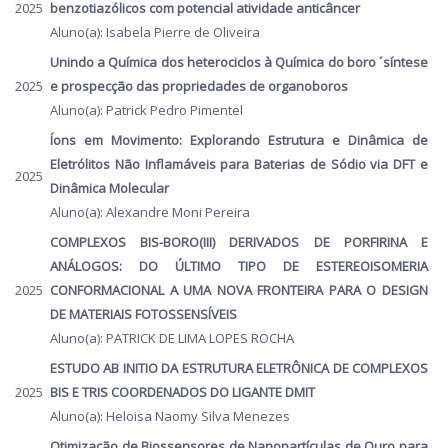
2025
benzotiazólicos com potencial atividade anticâncer
Aluno(a): Isabela Pierre de Oliveira
Unindo a Química dos heterociclos à Química do boro ´síntese
2025
e prospecção das propriedades de organoboros
Aluno(a): Patrick Pedro Pimentel
Íons em Movimento: Explorando Estrutura e Dinâmica de
Eletrólitos Não Inflamáveis para Baterias de Sódio via DFT e
2025
Dinâmica Molecular
Aluno(a): Alexandre Moni Pereira
COMPLEXOS BIS-BORO(III) DERIVADOS DE PORFIRINA E
ANÁLOGOS: DO ÚLTIMO TIPO DE ESTEREOISOMERIA
2025
CONFORMACIONAL A UMA NOVA FRONTEIRA PARA O DESIGN
DE MATERIAIS FOTOSSENSÍVEIS
Aluno(a): PATRICK DE LIMA LOPES ROCHA
ESTUDO AB INITIO DA ESTRUTURA ELETRÔNICA DE COMPLEXOS
2025
BIS E TRIS COORDENADOS DO LIGANTE DMIT
Aluno(a): Heloisa Naomy Silva Menezes
Otimização de Biossensores de Nanopartículas de Ouro para