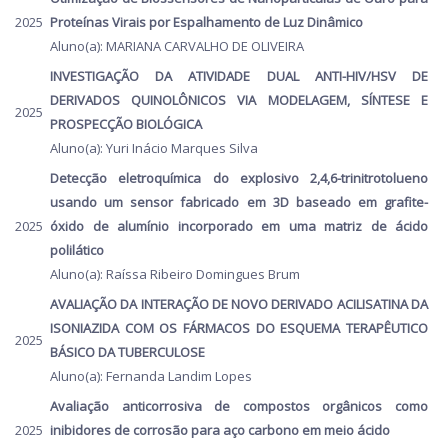
2025
Proteínas Virais por Espalhamento de Luz Dinâmico
Aluno(a): MARIANA CARVALHO DE OLIVEIRA
INVESTIGAÇÃO DA ATIVIDADE DUAL ANTI-HIV/HSV DE
DERIVADOS QUINOLÔNICOS VIA MODELAGEM, SÍNTESE E
2025
PROSPECÇÃO BIOLÓGICA
Aluno(a): Yuri Inácio Marques Silva
Detecção eletroquímica do explosivo 2,4,6-trinitrotolueno
usando um sensor fabricado em 3D baseado em grafite-
2025
óxido de alumínio incorporado em uma matriz de ácido
polilático
Aluno(a): Raíssa Ribeiro Domingues Brum
AVALIAÇÃO DA INTERAÇÃO DE NOVO DERIVADO ACILISATINA DA
ISONIAZIDA COM OS FÁRMACOS DO ESQUEMA TERAPÊUTICO
2025
BÁSICO DA TUBERCULOSE
Aluno(a): Fernanda Landim Lopes
Avaliação anticorrosiva de compostos orgânicos como
2025
inibidores de corrosão para aço carbono em meio ácido