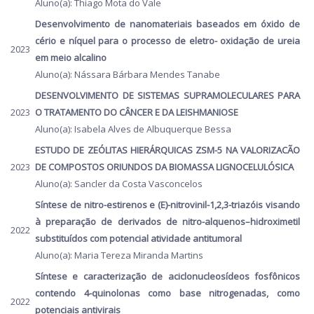
Aluno(a): Thiago Mota do Vale
Desenvolvimento de nanomateriais baseados em óxido de
cério e níquel para o processo de eletro- oxidação de ureia
2023
em meio alcalino
Aluno(a): Nássara Bárbara Mendes Tanabe
DESENVOLVIMENTO DE SISTEMAS SUPRAMOLECULARES PARA
2023
O TRATAMENTO DO CÂNCER E DA LEISHMANIOSE
Aluno(a): Isabela Alves de Albuquerque Bessa
ESTUDO DE ZEÓLITAS HIERÁRQUICAS ZSM-5 NA VALORIZACÃO
2023
DE COMPOSTOS ORIUNDOS DA BIOMASSA LIGNOCELULÓSICA
Aluno(a): Sancler da Costa Vasconcelos
Síntese de nitro-estirenos e (E)-nitrovinil-1,2,3-triazóis visando
à preparação de derivados de nitro-alquenos–hidroximetil
2022
substituídos com potencial atividade antitumoral
Aluno(a): Maria Tereza Miranda Martins
Síntese e caracterização de aciclonucleosídeos fosfônicos
contendo 4-quinolonas como base nitrogenadas, como
2022
potenciais antivirais