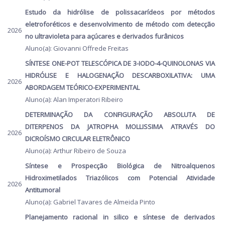
Estudo da hidrólise de polissacarídeos por métodos
eletroforéticos e desenvolvimento de método com detecção
2026
no ultravioleta para açúcares e derivados furânicos
Aluno(a): Giovanni Offrede Freitas
SÍNTESE ONE-POT TELESCÓPICA DE 3-IODO-4-QUINOLONAS VIA
HIDRÓLISE E HALOGENAÇÃO DESCARBOXILATIVA: UMA
2026
ABORDAGEM TEÓRICO-EXPERIMENTAL
Aluno(a): Alan Imperatori Ribeiro
DETERMINAÇÃO DA CONFIGURAÇÃO ABSOLUTA DE
DITERPENOS DA JATROPHA MOLLISSIMA ATRAVÉS DO
2026
DICROÍSMO CIRCULAR ELETRÔNICO
Aluno(a): Arthur Ribeiro de Souza
Síntese e Prospecção Biológica de Nitroalquenos
Hidroximetilados Triazólicos com Potencial Atividade
2026
Antitumoral
Aluno(a): Gabriel Tavares de Almeida Pinto
Planejamento racional in silico e síntese de derivados