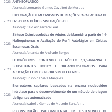
2023
ANTINEOPLÁSICO
Aluno(a): Leonardo Gomes Cavalieri de Moraes
EXPLORAÇÃO DE MECANISMOS DE REAÇÕES PARA CAPTURA DE
2023
H2S POR ALDEÍDOS: SIMULAÇÕES DFT
Aluno(a): Caio Astigarreta Leal
Síntese Quimiosseletiva de Adutos de Mannich a partir de 1,4-
Naftoquinonas e Avaliação do Perfil Autofágico em Células
2023
Escamosas Orais
Aluno(a): Amanda de Andrade Borges
FLUORÓFOROS CONTENDO O NÚCLEO 1,3,5-TRIAZINA E
SUBSTITUINTES BODIPY E ORGANOFOSFORADOS PARA
2023
APLICAÇÃO COMO SENSORES MOLECULARES
Aluno(a): Bruno da Silva Marques
Biorreatores capilares baseados na enzima nucleosídeo
hidrolase para o desenvolvimento de um método de triagem
2023
de ligantes automatizado
Aluno(a): Isabella Gomes de Macedo Sant'Anna
RECONSTRUÇÃO PALEOAMBIENTAL EM TESTEMUNHO DE