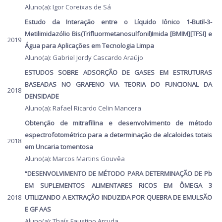
Aluno(a): Igor Coreixas de Sá
Estudo da Interação entre o Líquido Iônico 1-Butil-3-
Metilimidazólio Bis(Trifluormetanosulfonil)Imida [BMIM][TFSI] e
2019
Água para Aplicações em Tecnologia Limpa
Aluno(a): Gabriel Jordy Cascardo Araújo
ESTUDOS SOBRE ADSORÇÃO DE GASES EM ESTRUTURAS
BASEADAS NO GRAFENO VIA TEORIA DO FUNCIONAL DA
2018
DENSIDADE
Aluno(a): Rafael Ricardo Celin Mancera
Obtenção de mitrafilina e desenvolvimento de método
espectrofotométrico para a determinação de alcaloides totais
2018
em Uncaria tomentosa
Aluno(a): Marcos Martins Gouvêa
“DESENVOLVIMENTO DE MÉTODO PARA DETERMINAÇÃO DE Pb
EM SUPLEMENTOS ALIMENTARES RICOS EM ÔMEGA 3
2018
UTILIZANDO A EXTRAÇÃO INDUZIDA POR QUEBRA DE EMULSÃO
E GF AAS
Aluno(a): Thaís Faustino Arruda